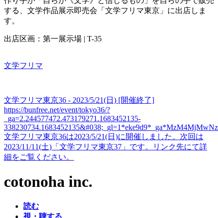
作り手が「自らが《文学》と信じるもの」を自らの手で販売
する、文学作品展示即売会「文学フリマ東京」に出店しま
す。
出店区画：第一展示場 | T-35
文学フリマ
文学フリマ東京36 - 2023/5/21(日) [開催終了]
https://bunfree.net/event/tokyo36/?
_ga=2.244577472.473179271.1683452135-
338230734.1683452135&#038;_gl=1*eke9d9*_ga*MzM4M
文学フリマ東京36は2023/5/21(日)に開催しました。次回は
2023/11/11(土)「文学フリマ東京37」です。リンク先にて詳
細をご覧ください。
cotonoha inc.
読む
視・聴する