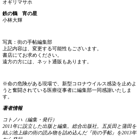
オギリマサホ
鉄の鶴 宵の星
小林大輝
写真：街の手帖編集部
上記内容は、変更する可能性もございます。
書店にてお求めください。
遠方の方には、ネット通販もあります。
※命の危険がある現場で、新型コロナウイルス感染を止めよ
うと奮闘されている医療従事者に編集部一同感謝いたしま
す。
著者情報
コトノハ（編集・発行）
2011年に設立した出版と編集。総合出版社。五反田と蒲田を
結ぶ池上線の街の読み物を詰め込んだ『街の手帖』を2013年