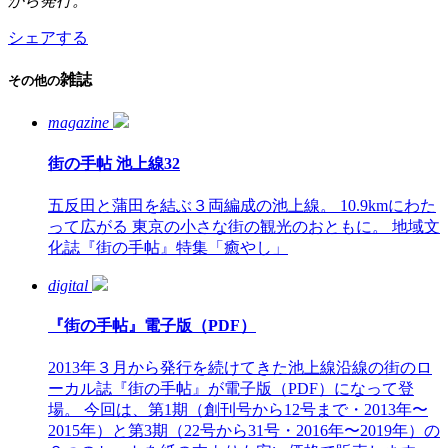
から発行。
シェアする
雑誌
その他の
magazine
街の手帖 池上線32
五反田と蒲田を結ぶ３両編成の池上線。 10.9kmにわた
って広がる 東京の小さな街の観光のおともに。 地域文
化誌『街の手帖』特集「癒やし」
digital
『街の手帖』電子版（PDF）
2013年３月から発行を続けてきた池上線沿線の街のロ
ーカル誌『街の手帖』が電子版（PDF）になって登
場。 今回は、第1期（創刊号から12号まで・2013年〜
2015年）と第3期（22号から31号・2016年〜2019年）の