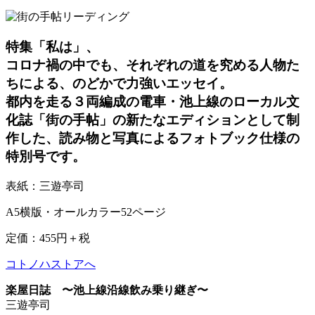
特集「私は」、
コロナ禍の中でも、それぞれの道を究める人物た
ちによる、のどかで力強いエッセイ。
都内を走る３両編成の電車・池上線のローカル文
化誌「街の手帖」の新たなエディションとして制
作した、読み物と写真によるフォトブック仕様の
特別号です。
表紙：三遊亭司
A5横版・オールカラー52ページ
定価：455円＋税
コトノハストアへ
楽屋日誌 〜池上線沿線飲み乗り継ぎ〜
三遊亭司