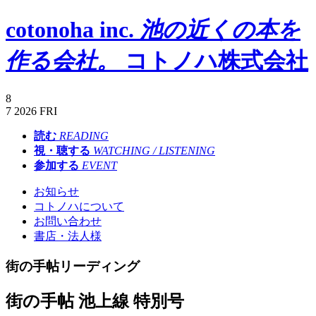
cotonoha inc.
池の近くの本を
作る会社。
コトノハ株式会社
8
7
2026
FRI
読む
READING
視・聴する
WATCHING / LISTENING
参加する
EVENT
お知らせ
コトノハについて
お問い合わせ
書店・法人様
街の手帖リーディング
街の手帖 池上線 特別号