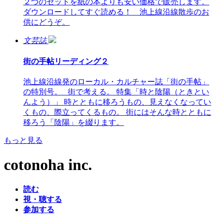
２つのセットを紙の本よりも安い価格で販売します。
ダウンロードしてすぐ読める！ 池上線沿線散歩のお
供にどうぞ。
文芸誌
街の手帖リーディング２
池上線沿線発のローカル・カルチャー誌「街の手帖」
の特別号。 街で考える。 特集「時と陰陽（ときとい
んよう）」 時とともに移ろうもの、見えなくなってい
くもの、際立ってくるもの。 街にはそんな時とともに
移ろう「陰陽」を綴ります。
もっと見る
cotonoha inc.
読む
視・聴する
参加する