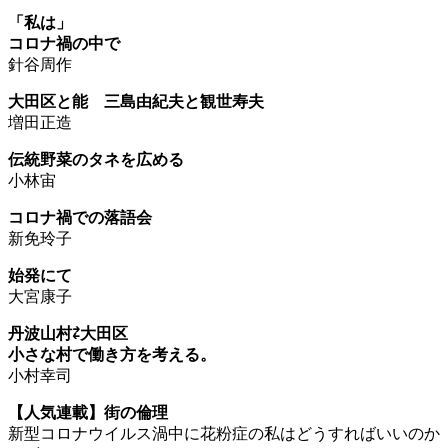
「私は」
コロナ禍の中で
針谷周作
大田区と能 三島由紀夫と観世寿夫
増田正造
伝統野菜のタネを広める
小林宙
コロナ禍での落語会
新免玲子
始発にて
大宮康子
丹波山村⇄大田区
小さな村で働き方を考える。
小村幸司
【人気連載】街の倫理
新型コロナウイルス渦中に花粉症の私はどうすればいいのか