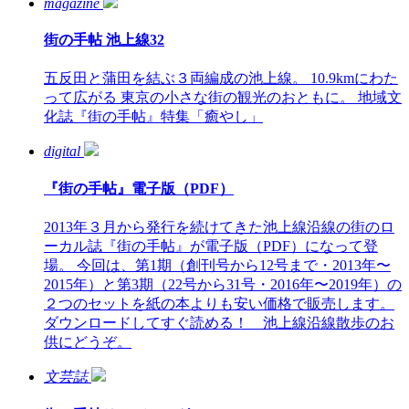
magazine
街の手帖 池上線32
五反田と蒲田を結ぶ３両編成の池上線。 10.9kmにわた
って広がる 東京の小さな街の観光のおともに。 地域文
化誌『街の手帖』特集「癒やし」
digital
『街の手帖』電子版（PDF）
2013年３月から発行を続けてきた池上線沿線の街のロ
ーカル誌『街の手帖』が電子版（PDF）になって登
場。 今回は、第1期（創刊号から12号まで・2013年〜
2015年）と第3期（22号から31号・2016年〜2019年）の
２つのセットを紙の本よりも安い価格で販売します。
ダウンロードしてすぐ読める！ 池上線沿線散歩のお
供にどうぞ。
文芸誌