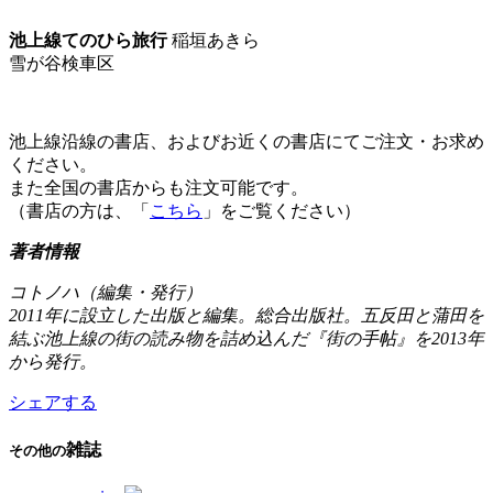
池上線てのひら旅行
稲垣あきら
雪が谷検車区
池上線沿線の書店、およびお近くの書店にてご注文・お求め
ください。
また全国の書店からも注文可能です。
（書店の方は、「
こちら
」をご覧ください）
著者情報
コトノハ（編集・発行）
2011年に設立した出版と編集。総合出版社。五反田と蒲田を
結ぶ池上線の街の読み物を詰め込んだ『街の手帖』を2013年
から発行。
シェアする
雑誌
その他の