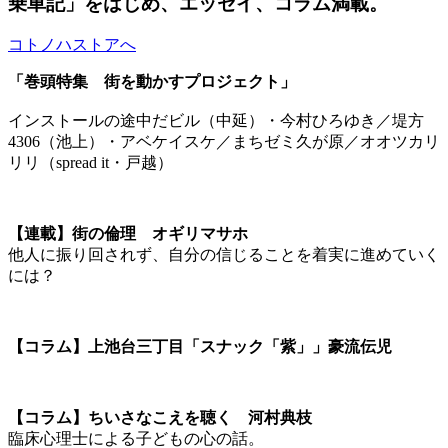
乗車記」をはじめ、エッセイ、コラム満載。
コトノハストアへ
「巻頭特集 街を動かすプロジェクト」
インストールの途中だビル（中延）・今村ひろゆき／堤方
4306（池上）・アベケイスケ／まちゼミ久が原／オオツカリ
リリ（spread it・戸越）
【連載】街の倫理 オギリマサホ
他人に振り回されず、自分の信じることを着実に進めていく
には？
【コラム】上池台三丁目「スナック「紫」」豪流伝児
【コラム】ちいさなこえを聴く 河村典枝
臨床心理士による子どもの心の話。