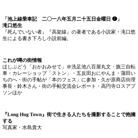
「池上線乗車記 二〇一八年五月二十五日金曜日 ❶」
滝口悠生
『死んでいない者』『高架線』の著者である小説家・滝口悠
生による書き下ろし小説前編。
これが噂の街情報
ほしぶどう「おかおみせて」＠洗足池八百屋丸文・旗三自転
車・カレーショップ「ストン」・五反田おにやんま・蒲田い
ちのへ・街の手帖が「本のフェス」に参加・久が原商店街理
事長・鈴木さん・街の手帖交流会レポート・高円寺ロスアプ
ソンほか
『Long Hug Town』街で生きる人たちを撮影することで抱擁
する
写真家・水島貴大