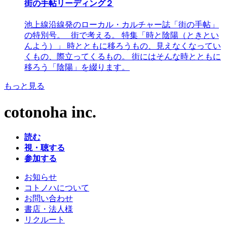
街の手帖リーディング２
池上線沿線発のローカル・カルチャー誌「街の手帖」
の特別号。 街で考える。 特集「時と陰陽（ときとい
んよう）」 時とともに移ろうもの、見えなくなってい
くもの、際立ってくるもの。 街にはそんな時とともに
移ろう「陰陽」を綴ります。
もっと見る
cotonoha inc.
読む
視・聴する
参加する
お知らせ
コトノハについて
お問い合わせ
書店・法人様
リクルート