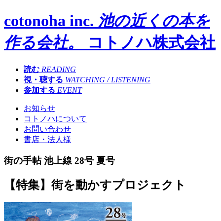
cotonoha inc.
池の近くの本を
作る会社。
コトノハ株式会社
読む
READING
視・聴する
WATCHING / LISTENING
参加する
EVENT
お知らせ
コトノハについて
お問い合わせ
書店・法人様
街の手帖 池上線 28号 夏号
【特集】街を動かすプロジェクト