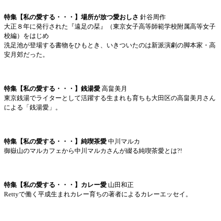
特集【私の愛する・・・】場所が放つ愛おしさ
針谷周作
大正８年に発行された『遠足の栞』（東京女子高等師範学校附属高等女子
校編）をはじめ
洗足池が登場する書物をひもとき、いきついたのは新派演劇の脚本家・高
安月郊だった。
特集【私の愛する・・・】銭湯愛
高畠美月
東京銭湯でライターとして活躍する生まれも育ちも大田区の高畠美月さん
による「銭湯愛」。
特集【私の愛する・・・】純喫茶愛
中川マルカ
御嶽山のマルカフェから中川マルカさんが綴る純喫茶愛とは?!
特集【私の愛する・・・】カレー愛
山田和正
Rettyで働く平成生まれカレー育ちの著者によるカレーエッセイ。