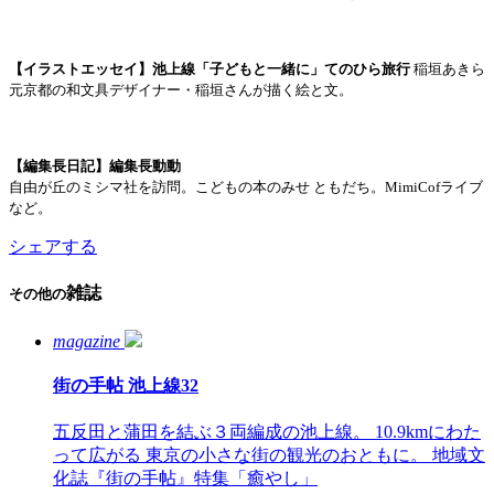
【イラストエッセイ】池上線「子どもと一緒に」てのひら旅行
稲垣あきら
元京都の和文具デザイナー・稲垣さんが描く絵と文。
【編集長日記】編集長動動
自由が丘のミシマ社を訪問。こどもの本のみせ ともだち。MimiCofライブ
など。
シェアする
雑誌
その他の
magazine
街の手帖 池上線32
五反田と蒲田を結ぶ３両編成の池上線。 10.9kmにわた
って広がる 東京の小さな街の観光のおともに。 地域文
化誌『街の手帖』特集「癒やし」