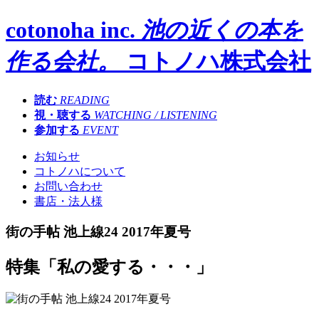
cotonoha inc.
池の近くの本を
作る会社。
コトノハ株式会社
読む
READING
視・聴する
WATCHING / LISTENING
参加する
EVENT
お知らせ
コトノハについて
お問い合わせ
書店・法人様
街の手帖 池上線24 2017年夏号
特集「私の愛する・・・」