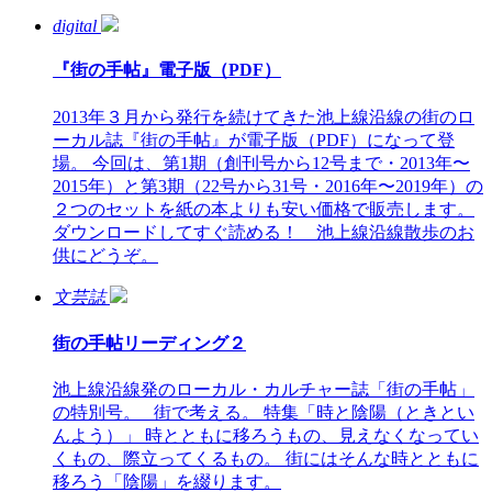
digital
『街の手帖』電子版（PDF）
2013年３月から発行を続けてきた池上線沿線の街のロ
ーカル誌『街の手帖』が電子版（PDF）になって登
場。 今回は、第1期（創刊号から12号まで・2013年〜
2015年）と第3期（22号から31号・2016年〜2019年）の
２つのセットを紙の本よりも安い価格で販売します。
ダウンロードしてすぐ読める！ 池上線沿線散歩のお
供にどうぞ。
文芸誌
街の手帖リーディング２
池上線沿線発のローカル・カルチャー誌「街の手帖」
の特別号。 街で考える。 特集「時と陰陽（ときとい
んよう）」 時とともに移ろうもの、見えなくなってい
くもの、際立ってくるもの。 街にはそんな時とともに
移ろう「陰陽」を綴ります。