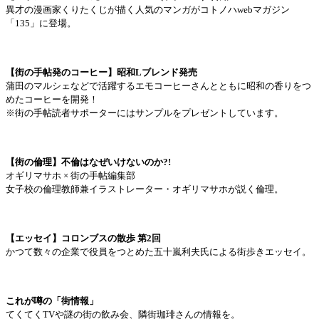
異才の漫画家くりたくじが描く人気のマンガがコトノハwebマガジン
「135」に登場。
【街の手帖発のコーヒー】昭和Lブレンド発売
蒲田のマルシェなどで活躍するエモコーヒーさんとともに昭和の香りをつ
めたコーヒーを開発！
※街の手帖読者サポーターにはサンプルをプレゼントしています。
【街の倫理】不倫はなぜいけないのか?!
オギリマサホ × 街の手帖編集部
女子校の倫理教師兼イラストレーター・オギリマサホが説く倫理。
【エッセイ】コロンブスの散歩 第2回
かつて数々の企業で役員をつとめた五十嵐利夫氏による街歩きエッセイ。
これが噂の「街情報」
てくてくTVや謎の街の飲み会、隣街珈琲さんの情報を。