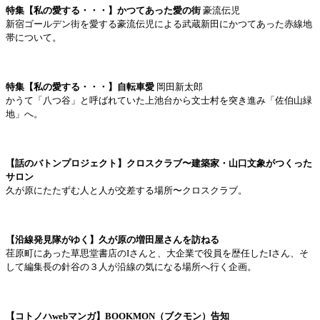
特集【私の愛する・・・】かつてあった愛の街
豪流伝児
新宿ゴールデン街を愛する豪流伝児による武蔵新田にかつてあった赤線地
帯について。
特集【私の愛する・・・】自転車愛
岡田新太郎
かうて「八つ谷」と呼ばれていた上池台から文士村を突き進み「佐伯山緑
地」へ。
【話のバトンプロジェクト】クロスクラブ〜建築家・山口文象がつくった
サロン
久が原にたたずむ人と人が交差する場所〜クロスクラブ。
【沿線発見隊がゆく】久が原の増田屋さんを訪ねる
荏原町にあった草思堂書店のIさんと、大企業で役員を歴任したIさん、そ
して編集長の針谷の３人が沿線の気になる場所へ行く企画。
【コトノハwebマンガ】BOOKMON（ブクモン）告知