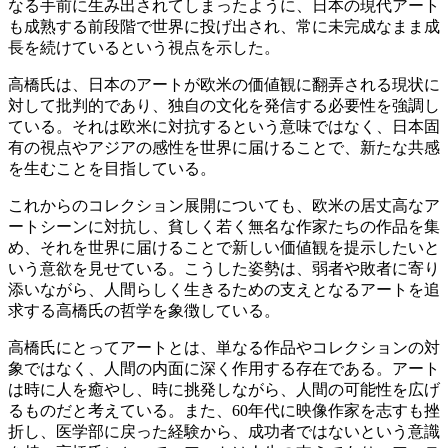
なる手前に生み出されてしまったように、日本の現代アート
も成熟する前段階で世界に投げ出され、常に未完成なまま成
長を続けているという視点を示した。
高橋氏は、日本のアートが欧米の価値観に翻弄される現状に
対して批判的であり、独自の文化を発信する必要性を強調し
ている。それは欧米に対抗するという意味ではなく、日本固
有の視点やアジアの感性を世界に届けることで、新たな共感
を生むことを目指している。
これからのコレクション展開についても、欧米の居丈高なア
ートシーンに対抗し、貧しく若く無名な作家たちの作品を集
め、それを世界に届けることで新しい価値観を提示したいと
いう意欲を見せている。こうした姿勢は、弱者や敗者に寄り
添いながら、人間らしく生きるための支えとなるアートを追
求する高橋氏の哲学を象徴している。
高橋氏にとってアートとは、単なる作品やコレクションの対
象ではなく、人間の内面に深く作用する存在である。アート
は時に人を癒やし、時に挑発しながら、人間の可能性を広げ
るものだと考えている。また、60年代に映像作家を志すも挫
折し、医学部に戻った経験から、成功者ではないという意識