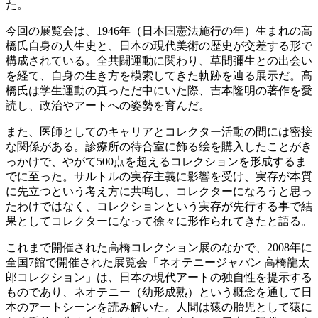
た。
今回の展覧会は、1946年（日本国憲法施行の年）生まれの高
橋氏自身の人生史と、日本の現代美術の歴史が交差する形で
構成されている。全共闘運動に関わり、草間彌生との出会い
を経て、自身の生き方を模索してきた軌跡を辿る展示だ。高
橋氏は学生運動の真っただ中にいた際、吉本隆明の著作を愛
読し、政治やアートへの姿勢を育んだ。
また、医師としてのキャリアとコレクター活動の間には密接
な関係がある。診療所の待合室に飾る絵を購入したことがき
っかけで、やがて500点を超えるコレクションを形成するま
でに至った。サルトルの実存主義に影響を受け、実存が本質
に先立つという考え方に共鳴し、コレクターになろうと思っ
たわけではなく、コレクションという実存が先行する事で結
果としてコレクターになって徐々に形作られてきたと語る。
これまで開催された高橋コレクション展のなかで、2008年に
全国7館で開催された展覧会「ネオテニージャパン 高橋龍太
郎コレクション」は、日本の現代アートの独自性を提示する
ものであり、ネオテニー（幼形成熟）という概念を通して日
本のアートシーンを読み解いた。人間は猿の胎児として猿に