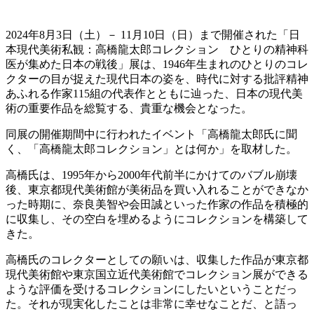
2024年8月3日（土）－ 11月10日（日）まで開催された「日
本現代美術私観：高橋龍太郎コレクション ひとりの精神科
医が集めた日本の戦後」展は、1946年生まれのひとりのコレ
クターの目が捉えた現代日本の姿を、時代に対する批評精神
あふれる作家115組の代表作とともに辿った、日本の現代美
術の重要作品を総覧する、貴重な機会となった。
同展の開催期間中に行われたイベント「高橋龍太郎氏に聞
く、「高橋龍太郎コレクション」とは何か」を取材した。
高橋氏は、1995年から2000年代前半にかけてのバブル崩壊
後、東京都現代美術館が美術品を買い入れることができなか
った時期に、奈良美智や会田誠といった作家の作品を積極的
に収集し、その空白を埋めるようにコレクションを構築して
きた。
高橋氏のコレクターとしての願いは、収集した作品が東京都
現代美術館や東京国立近代美術館でコレクション展ができる
ような評価を受けるコレクションにしたいということだっ
た。それが現実化したことは非常に幸せなことだ、と語っ