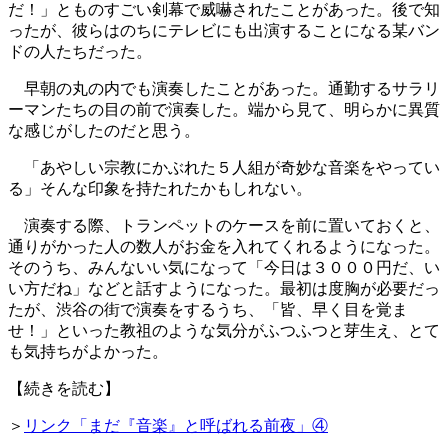
だ！」とものすごい剣幕で威嚇されたことがあった。後で知
ったが、彼らはのちにテレビにも出演することになる某バン
ドの人たちだった。
早朝の丸の内でも演奏したことがあった。通勤するサラリ
ーマンたちの目の前で演奏した。端から見て、明らかに異質
な感じがしたのだと思う。
「あやしい宗教にかぶれた５人組が奇妙な音楽をやってい
る」そんな印象を持たれたかもしれない。
演奏する際、トランペットのケースを前に置いておくと、
通りがかった人の数人がお金を入れてくれるようになった。
そのうち、みんないい気になって「今日は３０００円だ、い
い方だね」などと話すようになった。最初は度胸が必要だっ
たが、渋谷の街で演奏をするうち、「皆、早く目を覚ま
せ！」といった教祖のような気分がふつふつと芽生え、とて
も気持ちがよかった。
【続きを読む】
＞
リンク「まだ『音楽』と呼ばれる前夜」④