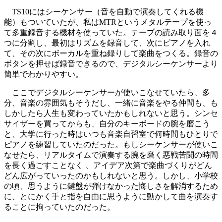
TS10にはシーケンサー（音を自動で演奏してくれる機
能）もついていたが、私はMTRというメタルテープを使っ
て多重録音する機材を使っていた。テープの読み取り面を４
つに分割し、最初はリズムを録音して、次にピアノを入れ
て、その次にボーカルを重ね録りして楽曲をつくる。録音の
ボタンを押せば録音できるので、デジタルシーケンサーより
簡単でわかりやすい。
ここでデジタルシーケンサーが使いこなせていたら、多
分、音楽の雰囲気もそうだし、一緒に音楽をやる仲間も、も
しかしたら人生も変わっていたかもしれないと思う。シンセ
サイザーを買ってからも、自分のキーボードの腕を磨こう
と、大学に行った時はいつも音楽自習室で何時間もひとりで
ピアノを練習していたのだった。もしシーケンサーが使いこ
なせたら、リアルタイムで演奏する腕を磨く悪戦苦闘の時間
を長く過ごすことなく 、アイデア次第で楽曲づくりがどん
どん広がっていったのかもしれないと思う。しかし、小学校
の頃、思うように鍵盤が弾けなかった悔しさを解消するため
に、とにかく手と指を自由に思うように動かして曲を演奏す
ることに拘っていたのだった。