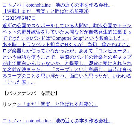
コトノハ｜cotonoha.inc｜池の近くの本を作る会社。
【連載】まだ「音楽」と呼ばれる前夜④
🕒️2025年6月7日
近所の公園でスケボーをしている人間や、駒沢公園でトラン
ペットの野外練習をしていた人間などが自然発生的に集まっ
てできたこのバンドは”Computer Soup”という名前にした。
ある時、トランペット担当のHくんが、当初、僕たちはアナ
ログ楽器しか使っていなかったが、あえて「コンピュータ」
という単語を使うことで、実際のバンドの音楽とのギャップ
が出て面白いんじゃないか、と提案し、即皆に受け入れられ
て名前が決まった。 「スープ」という単語も、当時は食べ
るスープのことを思い浮かべ、面白いと思ったが、いわゆる
「ごった煮」...
【バックナンバーを読む】
リンク
＞「まだ「音楽」と呼ばれる前夜①」
コトノハ｜cotonoha.inc｜池の近くの本を作る会社。