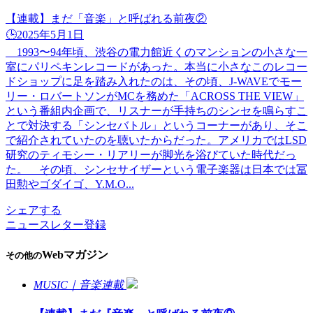
【連載】まだ「音楽」と呼ばれる前夜②
🕒️2025年5月1日
1993〜94年頃、渋谷の電力館近くのマンションの小さな一
室にパリペキンレコードがあった。本当に小さなこのレコー
ドショップに足を踏み入れたのは、その頃、J-WAVEでモー
リー・ロバートソンがMCを務めた「ACROSS THE VIEW」
という番組内企画で、リスナーが手持ちのシンセを鳴らすこ
とで対決する「シンセバトル」というコーナーがあり、そこ
で紹介されていたのを聴いたからだった。アメリカではLSD
研究のティモシー・リアリーが脚光を浴びていた時代だっ
た。 その頃、シンセサイザーという電子楽器は日本では冨
田勲やゴダイゴ、Y.M.O...
シェアする
ニュースレター登録
Webマガジン
その他の
MUSIC｜音楽連載