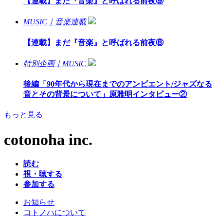
【連載】まだ『音楽』と呼ばれる前夜⑨
MUSIC｜音楽連載
【連載】まだ『音楽』と呼ばれる前夜⑧
特別企画｜MUSIC
後編「90年代から現在までのアンビエント/ジャズなる
音とその背景について」原雅明インタビュー②
もっと見る
cotonoha inc.
読む
視・聴する
参加する
お知らせ
コトノハについて