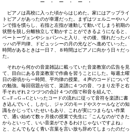
ー ・ ー ・ ー ・
ピアノは高校に入った頃からはじめた。家にはアップライ
トピアノがあったのが幸運だった。まずはツェルニーやハノ
ンで指を慣らし、右指と左指が連動して動いてしまう初期の
状態を脱し分離独立して動かすことができるようになると、
ベートーヴェンやショパンへと入り、その後、憧れだったバ
ッハの平均律、ドビュッシーの月の光などへ進めていった。
時間があるときは一日７、８時間はピアノに向かう日々だっ
た。
それから何かの音楽雑誌に載っていた音楽教室の広告を見
て、目白にある音楽教室で作曲を習うことにした。毎週土曜
日の昼頃から一時間、平均律の授業。４声のコードについて
の勉強。毎回宿題が出て、楽譜に４つの音、つまり左手と右
手それぞれ２つづつの合計４つの指で和音を組んで、
C→F→G→Cといったコードの流れに従って音符を楽譜に書
き込んでいく。しかし、ジャズのモードやスケールなどの知
識をかじっていたせいもあり、これが実につまらない作業
で、通い始めて数ヶ月後の授業で先生に「こんなのができた
からといって、いい音楽ができるわけじゃないですよね」
と、とんでもなく青い言葉を言い放ち辞めてしまったのだっ