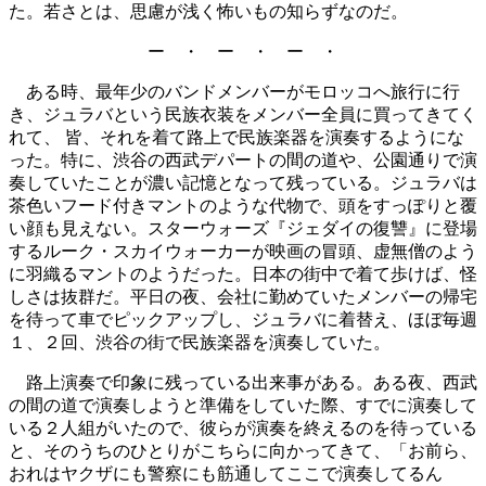
た。若さとは、思慮が浅く怖いもの知らずなのだ。
ー ・ ー ・ ー ・
ある時、最年少のバンドメンバーがモロッコへ旅行に行
き、ジュラバという民族衣装をメンバー全員に買ってきてく
れて、 皆、それを着て路上で民族楽器を演奏するようにな
った。特に、渋谷の西武デパートの間の道や、公園通りで演
奏していたことが濃い記憶となって残っている。ジュラバは
茶色いフード付きマントのような代物で、頭をすっぽりと覆
い顔も見えない。スターウォーズ『ジェダイの復讐』に登場
するルーク・スカイウォーカーが映画の冒頭、虚無僧のよう
に羽織るマントのようだった。日本の街中で着て歩けば、怪
しさは抜群だ。平日の夜、会社に勤めていたメンバーの帰宅
を待って車でピックアップし、ジュラバに着替え、ほぼ毎週
１、２回、渋谷の街で民族楽器を演奏していた。
路上演奏で印象に残っている出来事がある。ある夜、西武
の間の道で演奏しようと準備をしていた際、すでに演奏して
いる２人組がいたので、彼らが演奏を終えるのを待っている
と、そのうちのひとりがこちらに向かってきて、「お前ら、
おれはヤクザにも警察にも筋通してここで演奏してるん